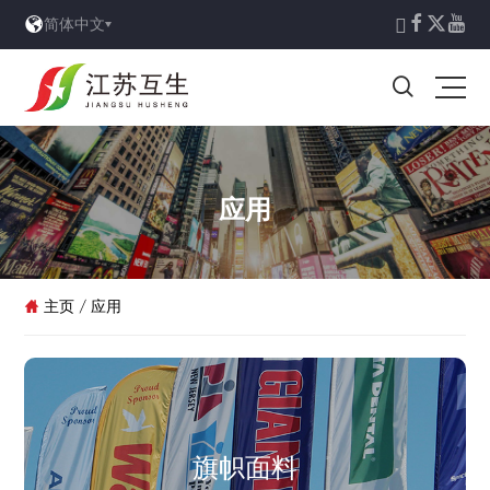





简体中文

应用
主页
/
应用

旗帜面料