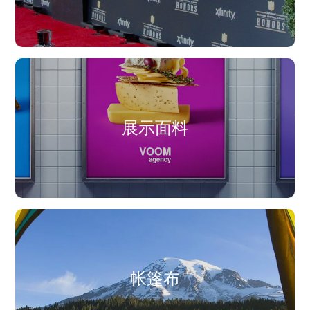
展示面料
帐篷布