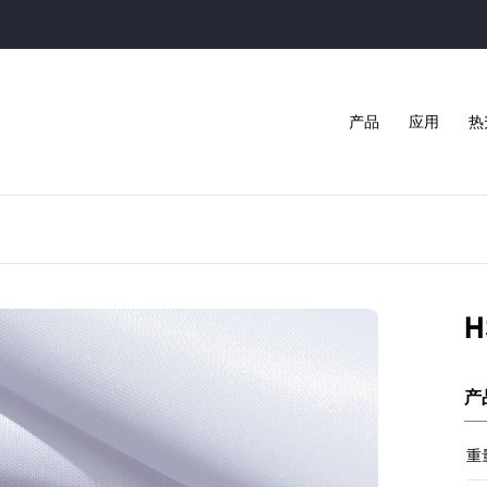
产品
应用
热
H
产
重量