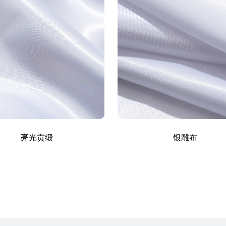
亮光贡缎
银雕布