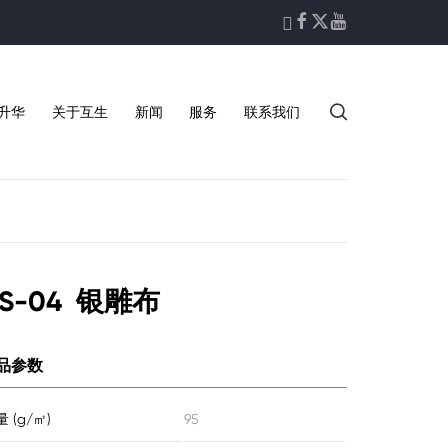





升华
关于互生
新闻
服务
联系我们
S-04 银雕布
品参数
 (g/㎡)
95