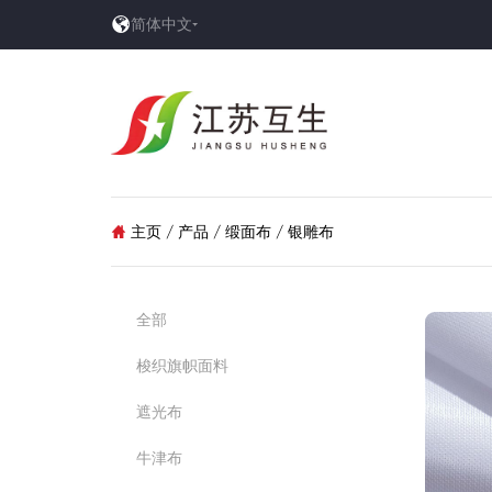

简体中文
主页
/
产品
/
缎面布
/
银雕布

全部
梭织旗帜面料
遮光布
牛津布