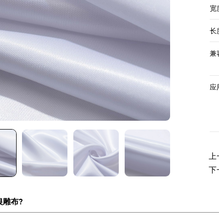
宽度
长度
兼
应
上
下
银雕布?