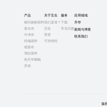
产品
关于互生
服务
应用领域
梭织旗帜面料
我们是谁？
下载
升华
遮光布
历史
常见问题
新闻与博客
牛津布
荣誉
联系我们
经编面料
可持续性
缎面布
薄纱面料
热升华横幅
其他
版权