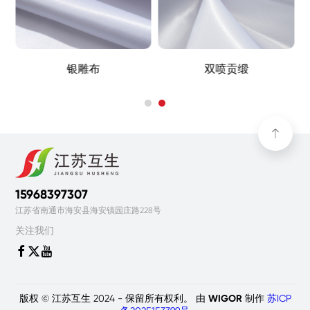
亮光贡缎
银雕布
15968397307
江苏省南通市海安县海安镇园庄路228号
关注我们



版权 © 江苏互生 2024 - 保留所有权利。 由
WIGOR
制作
苏ICP