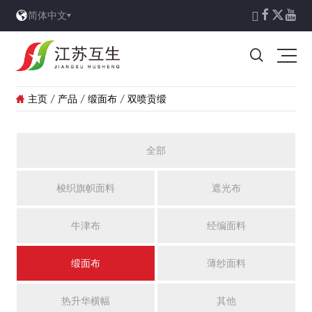





简体中文

主页
/
产品
/
缎面布
/
双喷贡缎

全部
梭织旗帜面料
遮光布
牛津布
经编面料
缎面布
薄纱面料
热升华横幅
其他