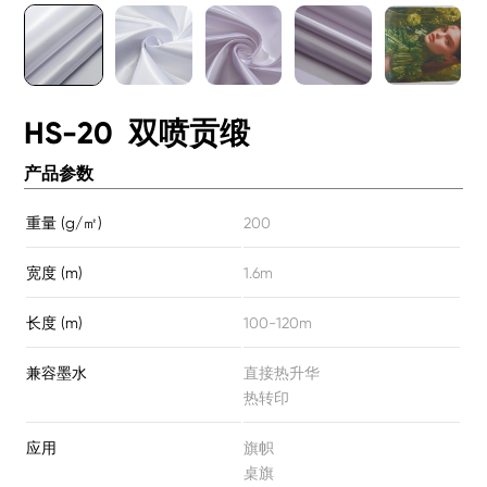
HS-20 双喷贡缎
产品参数
重量 (g/㎡)
200
宽度 (m)
1.6m
长度 (m)
100-120m
兼容墨水
直接热升华
热转印
应用
旗帜
桌旗